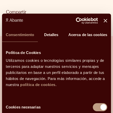
Compartir
Linkedin
Facebook
X
Whatsapp
Telegram
Email
Consentimiento
Detalles
Acerca de las cookies
Política de Cookies
¿Hablamos?
Utilizamos cookies o tecnologías similares propias y de
terceros para adaptar nuestros servicios y mensajes
publicitarios en base a un perfil elaborado a partir de tus
Una conversación para orientarte con
claridad.
hábitos de navegación. Para más información, accede a
nuestra
política de cookies
.
Hola, me llamo
y mi correo electrónico
es
.
Podéis
Selección
Cookies necesarias
contactarme en el teléfono
de