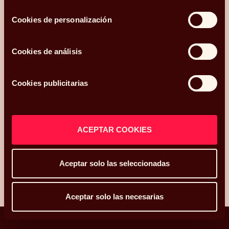
.
Mi código postal es
consentimiento
y os he conocido
Cookies de personalización
¿Qué más te gustaría compartir con nosotros?
Cookies de análisis
Cookies publicitarias
Acepto recibir comunicaciones relacionadas con mi consulta.
He leído y acepto la
Política de privacidad y Cookies
*.
ACEPTAR COOKIES
ENVIAR
Aceptar solo las seleccionadas
Aceptar solo las necesarias