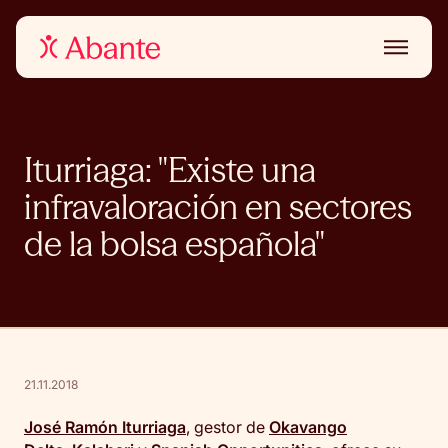
Iturriaga: "Existe una
infravaloración en sectores
de la bolsa española"
21.11.2018
José Ramón Iturriaga
, gestor de
Okavango