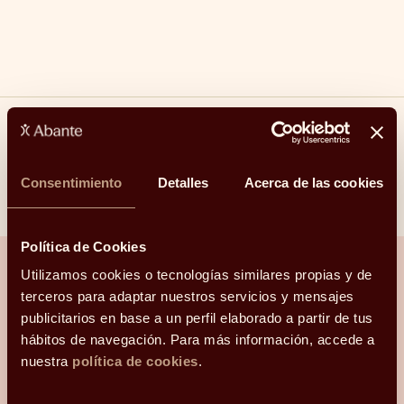
Compartir
Consentimiento
Detalles
Acerca de las cookies
Linkedin
Facebook
X
Whatsapp
Telegram
Email
Política de Cookies
Utilizamos cookies o tecnologías similares propias y de
terceros para adaptar nuestros servicios y mensajes
¿Hablamos?
publicitarios en base a un perfil elaborado a partir de tus
hábitos de navegación. Para más información, accede a
nuestra
política de cookies
.
Una conversación para orientarte con
claridad.