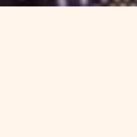
17.01.2019
José Ramón Iturriaga
, gest
Opportunities
,
participó en l
organizada por
Idealista
, en
económico español y, especi
“Creo que
las bases que se 
español son muy positivas
d
y demanda, por la capacidad
viviendas y por la mayor pro
y bancas”, subrayó.
Podéis ver la noticia complet