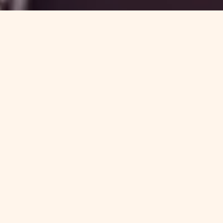
or de
Okavango Delta
,
Kalahari
y
Spanish
a jornada sobre inversión inmobiliaria
 la que comentó las perspectivas del ciclo
almente, la del
ciclo inmobiliario
.
han asentado en el ciclo inmobiliario
ebido al enorme desequilibrio entre oferta
 de los compradores para adquirir nuevas
fesionalización de las grandes promotoras
a en este enlace