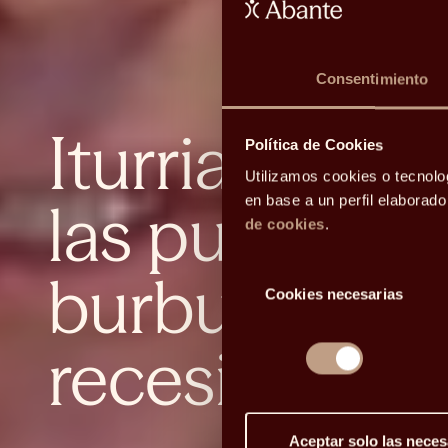
Consentimiento
Iturriaga: "N
Política de Cookies
Utilizamos cookies o tecnolo
las puertas 
en base a un perfil elaborad
de cookies
.
Selección
burbuja ni d
Cookies necesarias
de
consentimiento
recesión"
Aceptar solo las neces