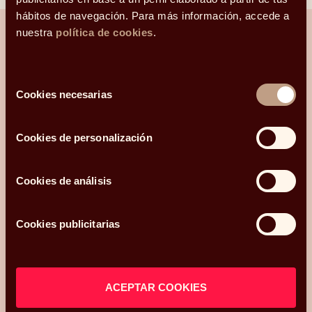
hábitos de navegación. Para más información, accede a
nuestra
política de cookies
.
¿Hablamos?
Selección
Cookies necesarias
de
Una conversación para orientarte con
consentimiento
claridad.
Cookies de personalización
Hola, me llamo
y mi correo electrónico
Cookies de análisis
es
.
Podéis
contactarme en el teléfono
.
Mi código postal es
Cookies publicitarias
y os he conocido
¿Qué más te gustaría compartir con nosotros?
ACEPTAR COOKIES