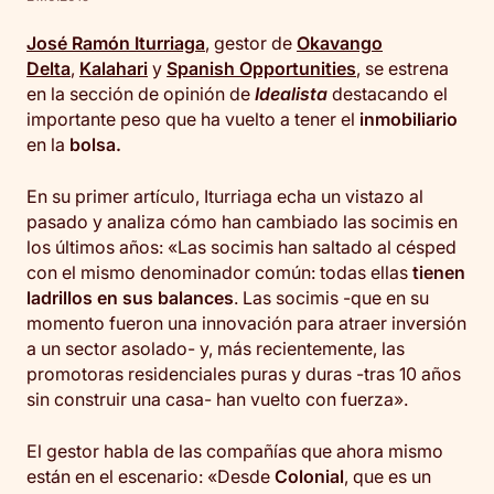
José Ramón Iturriaga
, gestor de
Okavango
Delta
,
Kalahari
y
Spanish Opportunities
, se estrena
en la sección de opinión de
Idealista
destacando el
importante peso que ha vuelto a tener el
inmobiliario
en la
bolsa.
En su primer artículo, Iturriaga echa un vistazo al
pasado y analiza cómo han cambiado las socimis en
los últimos años: «Las socimis han saltado al césped
con el mismo denominador común: todas ellas
tienen
ladrillos en sus balances
. Las socimis -que en su
momento fueron una innovación para atraer inversión
a un sector asolado- y, más recientemente, las
promotoras residenciales puras y duras -tras 10 años
sin construir una casa- han vuelto con fuerza».
El gestor habla de las compañías que ahora mismo
están en el escenario: «Desde
Colonial
, que es un