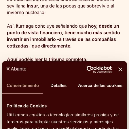
sevillana
Insur
, una de las pocas que sobrevivió al
invierno nuclear.»
Así, Iturriaga concluye señalando que
hoy, desde un
punto de vista financiero, tiene mucho más sentido
invertir en inmobiliario -a través de las compañías
cotizadas- que directamente
.
Aquí podéis leer la tribuna completa
.
Consentimiento
Detalles
Acerca de las cookies
Compartir
Política de Cookies
Utilizamos cookies o tecnologías similares propias y de
Linkedin
Facebook
X
Whatsapp
Telegram
Email
terceros para adaptar nuestros servicios y mensajes
publicitarios en base a un perfil elaborado a partir de tus