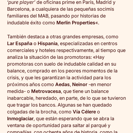
‘
pure player’
de oficinas prime en París, Madrid y
Barcelona, a cualquiera de las pequeñas socimis
familiares del MAB, pasando por historias de
indudable éxito como
Merlin Properties
«.
También destaca a otras grandes empresas, como
Lar España
o
Hispania
, especializadas en centros
comerciales y hoteles respectivamente, al tiempo que
analiza la situación de las promotoras: «Hay
promotoras con suelo de indudable calidad en su
balance, comprado en los peores momentos de la
crisis, y que les garantizan la actividad para los
próximos años como
Aedas
,
Neinor
-en menor
medida- o
Metrovacesa
, que tiene un balance
inabarcable, heredado, en parte, de lo que se tuvieron
que tragar los bancos. Algunas se han quedado
colgadas de la brocha, como
Vía Célere
o
Inmoglaciar
, que están esperando que se abra la
ventana de oportunidad para saltar al parqué y
compañías, con ochenta años de historia, como la