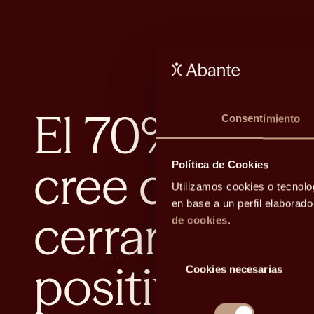
El 70% de lo
Consentimiento
cree que las 
Política de Cookies
Utilizamos cookies o tecnolo
en base a un perfil elaborad
cerrarán el a
de cookies
.
Selección
positivo
Cookies necesarias
de
consentimiento