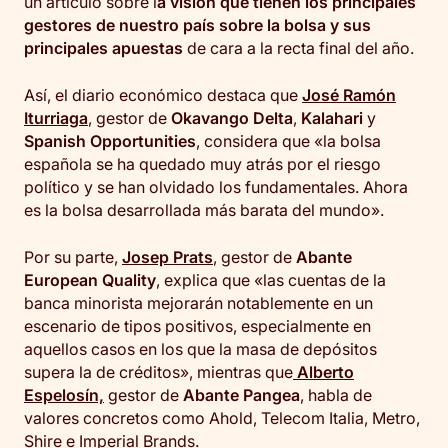
un artículo sobre l
a visión que tienen los principales
gestores de nuestro país sobre la bolsa y sus
principales apuestas
de cara a la recta final del año.
Así, el diario económico destaca que
José Ramón
Iturriaga
, gestor de
Okavango Delta
,
Kalahari
y
Spanish Opportunities
, considera que «la bolsa
española se ha quedado muy atrás por el riesgo
político y se han olvidado los fundamentales. Ahora
es la bolsa desarrollada más barata del mundo».
Por su parte,
Josep Prats
, gestor de
Abante
European Quality
, explica que «las cuentas de la
banca minorista mejorarán notablemente en un
escenario de tipos positivos, especialmente en
aquellos casos en los que la masa de depósitos
supera la de créditos», mientras que
Alberto
Espelosín,
gestor de
Abante Pangea
, habla de
valores concretos como Ahold, Telecom Italia, Metro,
Shire e Imperial Brands.