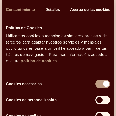
¿Hablamos?
Consentimiento
Detalles
Acerca de las cookies
Una conversación para orientarte con
claridad.
Política de Cookies
Utilizamos cookies o tecnologías similares propias y de
Hola, me llamo
terceros para adaptar nuestros servicios y mensajes
y mi correo electrónico
publicitarios en base a un perfil elaborado a partir de tus
es
.
Podéis
hábitos de navegación. Para más información, accede a
contactarme en el teléfono
nuestra
política de cookies
.
.
Mi código postal es
y os he conocido
Selección
¿Qué más te gustaría compartir con nosotros?
Cookies necesarias
de
consentimiento
Cookies de personalización
Acepto recibir comunicaciones relacionadas con mi consulta.
Cookies de análisis