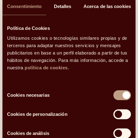
Consentimiento
Detalles
Acerca de las cookies
Política de Cookies
Utilizamos cookies o tecnologías similares propias y de
terceros para adaptar nuestros servicios y mensajes
publicitarios en base a un perfil elaborado a partir de tus
hábitos de navegación. Para más información, accede a
nuestra
política de cookies
.
Selección
Cookies necesarias
de
consentimiento
Cookies de personalización
Guía – Productos financieros en el IRPF
Guí
Cookies de análisis
Todo lo que necesitas saber sobre la fiscalidad de tus
La 