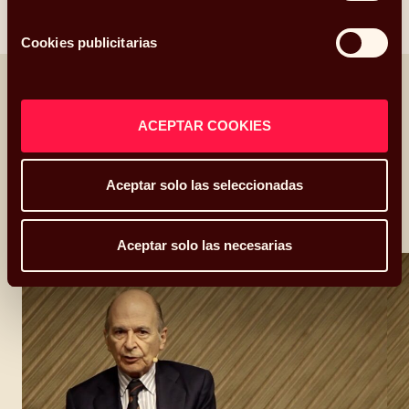
inversiones.
tra
Cookies publicitarias
Diálogos
ACEPTAR COOKIES
Conversaciones con expertos que enriquecen la
forma en que miramos el mundo.
Aceptar solo las seleccionadas
Ver todos los diálogos
Aceptar solo las necesarias