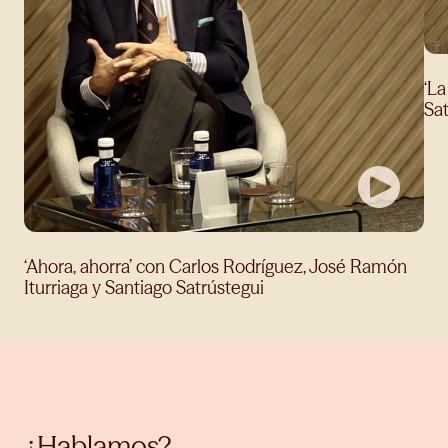
‘La
Sat
‘Ahora, ahorra’ con Carlos Rodríguez, José Ramón
Iturriaga y Santiago Satrústegui
¿Hablamos?