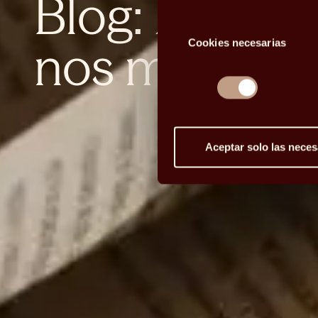
Blog: la curi
Selección
nos mueve
Cookies necesarias
de
consentimiento
Aceptar solo las neces