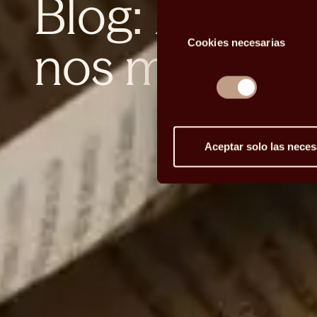
Blog: la curi
Selección
nos mueve
Cookies necesarias
de
consentimiento
Aceptar solo las neces