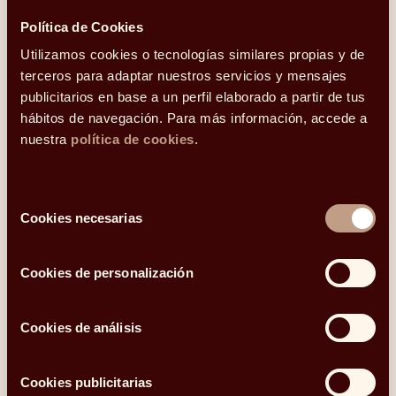
asesoramiento financiero y gestión de activos más
Política de Cookies
competitiva del mercado español.
Utilizamos cookies o tecnologías similares propias y de
En la actualidad gestiona y asesora más de 14.000
terceros para adaptar nuestros servicios y mensajes
millones, tiene más de 14.400 clientes y un equipo de
publicitarios en base a un perfil elaborado a partir de tus
casi 300 profesionales en diez oficinas: Madrid,
hábitos de navegación. Para más información, accede a
Barcelona, Bilbao, Logroño, Pamplona, Zaragoza,
nuestra
política de cookies
.
Valladolid, Sevilla, Málaga y Valencia.
Los clientes de Abante son inversores particulares,
Selección
Cookies necesarias
grupos familiares y empresariales,
Family Offices
e
de
instituciones que necesitan una propuesta global de
consentimiento
asesoramiento financiero, patrimonial, inmobiliario y
Cookies de personalización
corporativo, así como un acceso especializado e
independiente a todos los mercados y activos,
financieros, alternativos e inmobiliarios.
Cookies de análisis
Más información en nuestra
ÁREA DE PRENSA
.
Cookies publicitarias