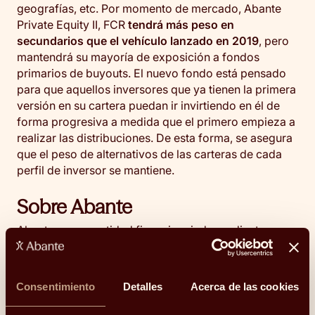
geografías, etc. Por momento de mercado, Abante
Private Equity II, FCR
tendrá más peso en
secundarios que el vehículo lanzado en 2019
, pero
mantendrá su mayoría de exposición a fondos
primarios de buyouts. El nuevo fondo está pensado
para que aquellos inversores que ya tienen la primera
versión en su cartera puedan ir invirtiendo en él de
forma progresiva a medida que el primero empieza a
realizar las distribuciones. De esta forma, se asegura
que el peso de alternativos de las carteras de cada
perfil de inversor se mantiene.
Sobre Abante
Abante es una entidad financiera independiente
especializada en asesoramiento financiero y gestión
de activos alineada a largo plazo con los intereses de
los clientes. El grupo Abante Asesores, constituido en
Consentimiento
Detalles
Acerca de las cookies
2002, firmó en 2019 una alianza estratégica con
MAPFRE para crear la plataforma independiente de