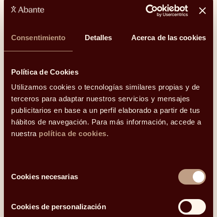
financiación, asesorando a empresas familiares,
compañías cotizadas y filiales de grupos
internacionales.
Consentimiento
Detalles
Acerca de las cookies
Sobre Abante
Política de Cookies
Abante es una entidad financiera independiente
especializada en asesoramiento financiero y gestión
Utilizamos cookies o tecnologías similares propias y de
de activos alineada a largo plazo con los intereses de
terceros para adaptar nuestros servicios y mensajes
los clientes. El grupo Abante Asesores, constituido en
publicitarios en base a un perfil elaborado a partir de tus
2002, firmó en 2019 una alianza estratégica con
hábitos de navegación. Para más información, accede a
MAPFRE para crear la plataforma independiente de
nuestra
política de cookies
.
asesoramiento financiero y gestión de activos más
competitiva del mercado español.
Selección
En la actualidad gestiona y asesora más de 14.000
Cookies necesarias
de
millones, tiene más de 14.400 clientes y un equipo de
consentimiento
casi 300 profesionales en diez oficinas: Madrid,
Barcelona, Bilbao, Logroño, Pamplona, Zaragoza,
Cookies de personalización