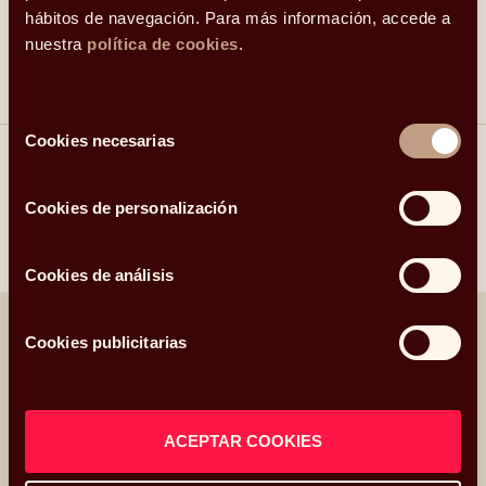
European Financial Advisor (EFA™).
hábitos de navegación. Para más información, accede a
nuestra
política de cookies
.
Selección
Cookies necesarias
de
consentimiento
Compartir
Cookies de personalización
Linkedin
Facebook
X
Whatsapp
Telegram
Email
Cookies de análisis
Cookies publicitarias
Otras noticias relacionadas
ACEPTAR COOKIES