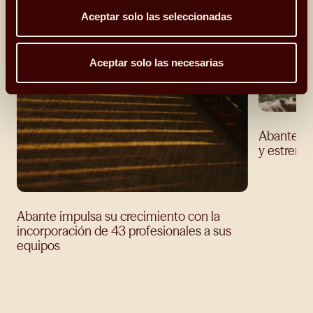
Aceptar solo las seleccionadas
Aceptar solo las necesarias
Abante ev
y estrena
Abante impulsa su crecimiento con la
incorporación de 43 profesionales a sus
equipos