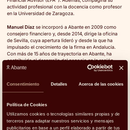
actividad profesional con la docencia como profesor
en la Universidad de Zaragoza.
Manuel Díaz
se incorporó a Abante en 2009 como
consejero financiero y, desde 2014, dirige la oficina
de Sevilla, cuya apertura lideró y desde la que ha
impulsado el crecimiento de la firma en Andalucía.
Con más de 15 años de trayectoria en Abante, ha
contribuido al desarrollo del negocio en la región,
especialmente en el asesoramiento a inversores
particulares, familias empresarias y grupos familiares
que requieren un asesoramiento patrimonial global.
Consentimiento
Detalles
Acerca de las cookies
Antes de su incorporación a Abante, trabajó como
investment analyst en Cecabank en Londres y como
Política de Cookies
auditor interno en Santander UK. Inició su carrera
profesional en Crédit Agricole. Es licenciado en
Utilizamos cookies o tecnologías similares propias y de
Derecho y cuenta con un Máster en Bolsa y Mercados
terceros para adaptar nuestros servicios y mensajes
Financieros por el IEB, además de la certificación
publicitarios en base a un perfil elaborado a partir de tus