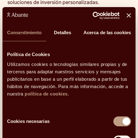
soluciones de inversión personalizadas.
Con una trayectoria de más de 20 años, atl Capital
desarrolla un modelo de negocio centrado
plenamente en el cliente como valor diferencial con el
Consentimiento
Detalles
Acerca de las cookies
fin de establecer una relación a largo plazo basada
en la cercanía y alineada al 100% con sus objetivos
vitales.
Política de Cookies
Utilizamos cookies o tecnologías similares propias y de
Sobre Abante
terceros para adaptar nuestros servicios y mensajes
Abante es una entidad financiera independiente
publicitarios en base a un perfil elaborado a partir de tus
especializada en asesoramiento financiero y gestión
hábitos de navegación. Para más información, accede a
de activos alineada a largo plazo con los intereses de
nuestra
política de cookies
.
los clientes. El grupo Abante Asesores, constituido en
2002, firmó en 2019 una alianza estratégica con
MAPFRE para crear la plataforma independiente de
Selección
asesoramiento financiero y gestión de activos más
Cookies necesarias
de
competitiva del mercado español. Desde entonces ha
consentimiento
llegado a acuerdos de integración con C2 Asesores,