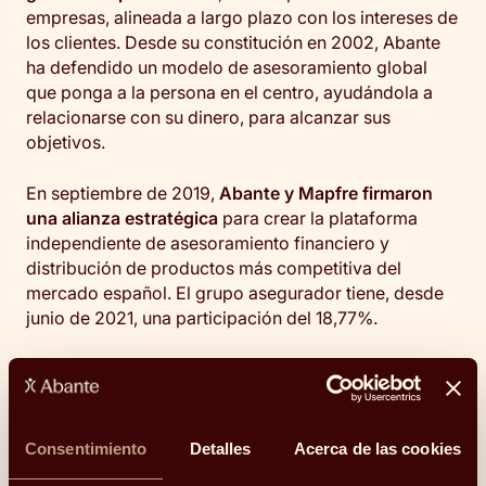
empresas, alineada a largo plazo con los intereses de
los clientes. Desde su constitución en 2002, Abante
ha defendido un modelo de asesoramiento global
que ponga a la persona en el centro, ayudándola a
relacionarse con su dinero, para alcanzar sus
objetivos.
En septiembre de 2019,
Abante y Mapfre firmaron
una alianza estratégica
para crear la plataforma
independiente de asesoramiento financiero y
distribución de productos más competitiva del
mercado español. El grupo asegurador tiene, desde
junio de 2021, una participación del 18,77%.
Por otra parte, en septiembre de 2020, Abante
formalizó la compra de C2 Asesores, en junio de
2021 la de 360ºCorA y en junio de 2022 ha recibido
la aprobación de CNMV para la integración de Dux
Consentimiento
Detalles
Acerca de las cookies
Inversores.
Abante gestiona y asesora un