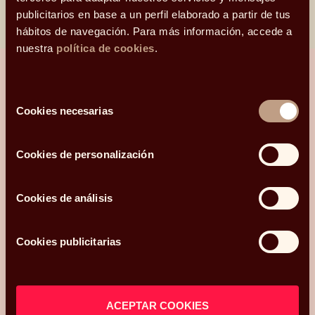
publicitarios en base a un perfil elaborado a partir de tus
hábitos de navegación. Para más información, accede a
nuestra
política de cookies
.
Selección
¿Hablamos?
Cookies necesarias
de
consentimiento
Una conversación para orientarte con
Cookies de personalización
claridad.
Hola, me llamo
Cookies de análisis
y mi correo electrónico
es
.
Podéis
contactarme en el teléfono
Cookies publicitarias
.
Mi código postal es
y os he conocido
ACEPTAR COOKIES
¿Qué más te gustaría compartir con nosotros?