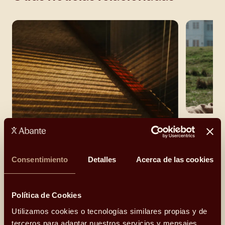
Abante ev
y estrena
Consentimiento
Detalles
Acerca de las cookies
Abante impulsa su crecimiento con la
Política de Cookies
incorporación de 43 profesionales a sus
equipos
Utilizamos cookies o tecnologías similares propias y de
terceros para adaptar nuestros servicios y mensajes