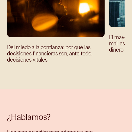
El mayor e
mal, es te
Del miedo a la confianza: por qué las
dinero
decisiones financieras son, ante todo,
decisiones vitales
¿Hablamos?