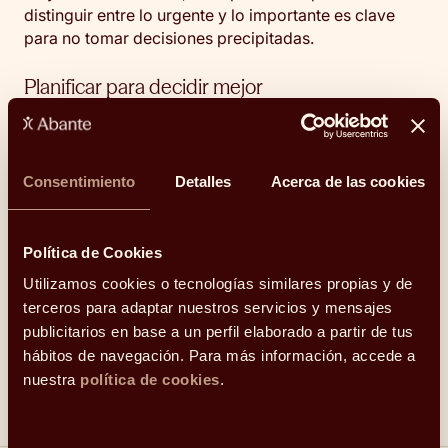
distinguir entre lo urgente y lo importante es clave
para no tomar decisiones precipitadas.
Planificar para decidir mejor
Porque planificar no es prever todo lo que va a
ocurrir, sino estar preparado para decidir mejor
cuando llegue el momento. Y también para evitar
Consentimiento
Detalles
Acerca de las cookies
respuestas impulsivas cuando el entorno se vuelve
incierto. La emocionalidad forma parte de nuestras
decisiones financieras, pero el papel del
asesor
Política de Cookies
financiero
es justo ese: ayudar a poner perspectiva,
evitar errores y mantener el rumbo. Porque
no se
Utilizamos cookies o tecnologías similares propias y de
trata solo de hacer crecer nuestro dinero
, sino de
terceros para adaptar nuestros servicios y mensajes
ponerlo al servicio de nuestra vida y de los objetivos
publicitarios en base a un perfil elaborado a partir de tus
que queremos alcanzar.
hábitos de navegación. Para más información, accede a
nuestra
política de cookies
.