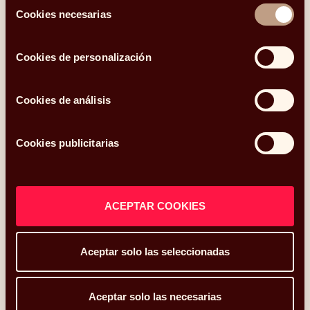
Selección
Cookies necesarias
de
consentimiento
Compartir
Cookies de personalización
Linkedin
Facebook
X
Whatsapp
Telegram
Email
Cookies de análisis
Cookies publicitarias
Otros temas del blog
ACEPTAR COOKIES
Inversión
Finanzas
Aceptar solo las seleccionadas
Aceptar solo las necesarias