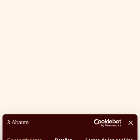
"La familia empresaria ante su propia
continuidad" con Alberto Govantes y
Belén Alarcón
Alberto Govantes, economista y autor de "Sucesor no
designado", habla con Belén Alarcón, socia y
directora de Asesoramiento Patrimonial en Abante,
sobre la sucesión en la empresa familiar, la
planificación del relevo generacional y las claves para
preservar la continuidad del proyecto a lo largo del
tiempo.