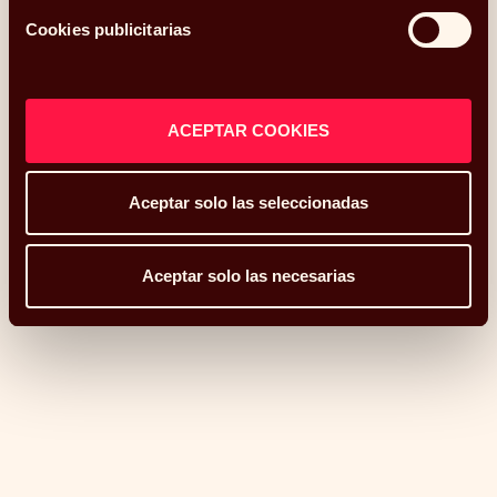
ingresos reales?
Cookies publicitarias
29.10.2020
ACEPTAR COOKIES
Aceptar solo las seleccionadas
La importancia de la educación financiera para
Aceptar solo las necesarias
tomar buenas decisiones
05.10.2020