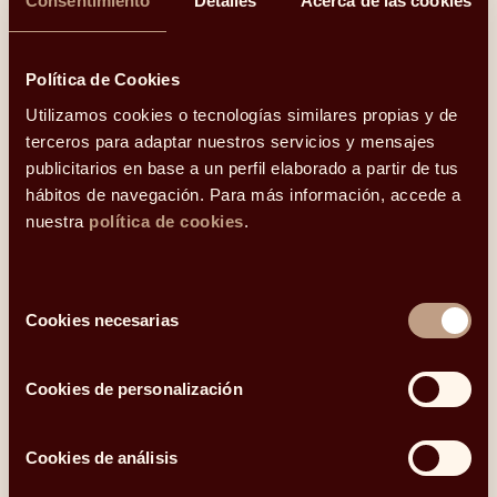
Consentimiento
Detalles
Acerca de las cookies
Política de Cookies
Utilizamos cookies o tecnologías similares propias y de
terceros para adaptar nuestros servicios y mensajes
publicitarios en base a un perfil elaborado a partir de tus
hábitos de navegación. Para más información, accede a
¿Qué plan de pensiones elijo para mi jubilación?
nuestra
política de cookies
.
Mirar más allá de la comisión y la bonificación
30.10.2020
Selección
Cookies necesarias
de
consentimiento
Cookies de personalización
Cookies de análisis
Soy autónomo: ¿cómo me afectaría cotizar por mis