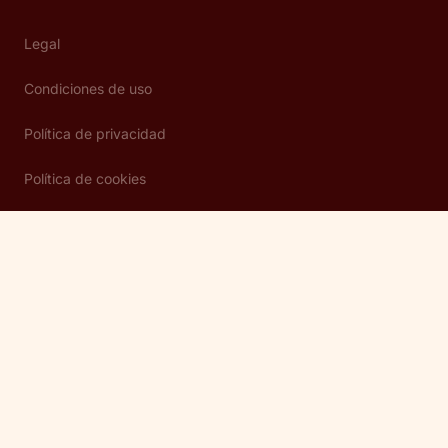
Legal
Condiciones de uso
Política de privacidad
Política de cookies
Defensor del cliente
Sistema interno de información
Mapa web
Copyright © Abante 2026