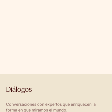
Guía – Productos financieros en el IRPF
Guí
Todo lo que necesitas saber sobre la fiscalidad de tus
La 
inversiones.
tra
Diálogos
Conversaciones con expertos que enriquecen la
forma en que miramos el mundo.