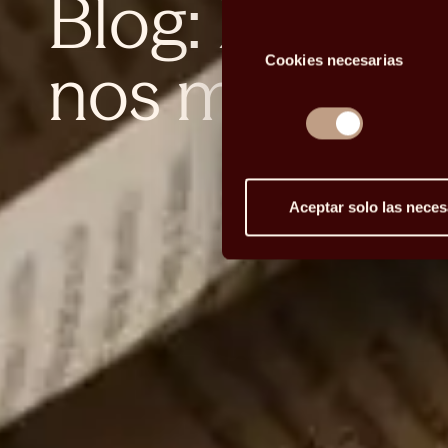
Blog: la curi
Selección
nos mueve
Cookies necesarias
de
consentimiento
Aceptar solo las neces