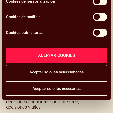
Cookies de personalización
Cookies de análisis
Otros artículos relacionados
Cookies publicitarias
ACEPTAR COOKIES
Aceptar solo las seleccionadas
El mayor e
Aceptar solo las necesarias
mal, es te
Del miedo a la confianza: por qué las
dinero
decisiones financieras son, ante todo,
decisiones vitales