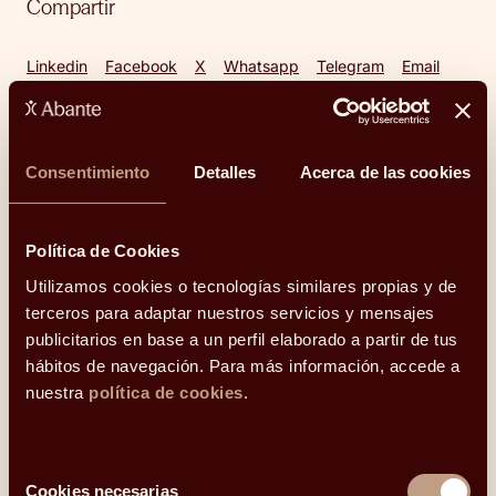
Compartir
Linkedin
Facebook
X
Whatsapp
Telegram
Email
Consentimiento
Detalles
Acerca de las cookies
Otros temas del blog
Política de Cookies
Utilizamos cookies o tecnologías similares propias y de
terceros para adaptar nuestros servicios y mensajes
Inversión
Finanzas
publicitarios en base a un perfil elaborado a partir de tus
hábitos de navegación. Para más información, accede a
nuestra
política de cookies
.
Cultura financiera
Humanidades
Selección
Cookies necesarias
de