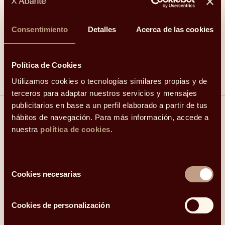
inversión que realmente necesita, teniendo en cuenta
todas las opciones, como, por ejemplo: los bonos de
Consentimiento
Detalles
Acerca de las cookies
gobierno, las letras del tesoro o los
fondos de
fondos
.
Política de Cookies
Utilizamos cookies o tecnologías similares propias y de
terceros para adaptar nuestros servicios y mensajes
publicitarios en base a un perfil elaborado a partir de tus
hábitos de navegación. Para más información, accede a
Compartir
nuestra
política de cookies
.
Linkedin
Facebook
X
Whatsapp
Telegram
Email
Selección
Cookies necesarias
de
consentimiento
Otros temas del blog
Cookies de personalización