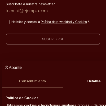
Suscríbete a nuestra newsletter
He leído y acepto la
Política de privacidad y Cookies
*.
SUSCRIBIRSE
Home
Productos
Secciones
Personas
Productos de
Nosotros
inversión
Consentimiento
Detalles
Grupos familiares
Riqueza
Fondos de
inversión
Empresas
Empleo
Política de Cookies
Utilizamos cookies o tecnologías similares propias y de terc
Planes de