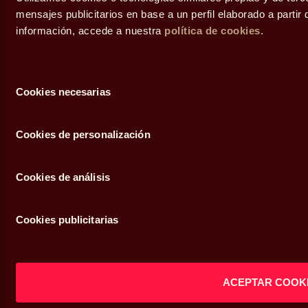
Servicios
Blog
mensajes publicitarios en base a un perfil elaborado a parti
pensiones
información, accede a nuestra
política de cookies
.
Personas
Fundación Abante
Inversiones
alternativas
Grupos familiares
Diálogos
Selección
Cookies necesarias
de
Empresas
Área de prensa
consentimiento
Contacto
Cookies de personalización
Cookies de análisis
Cookies publicitarias
Legal
ACEPTAR COOK
Condiciones de uso