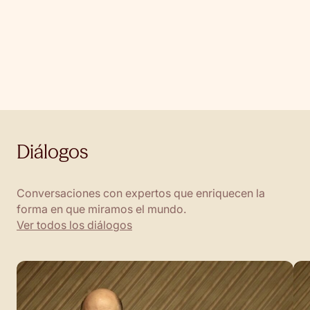
Guía – Productos financieros en el IRPF
Guí
Todo lo que necesitas saber sobre la fiscalidad de tus
La 
inversiones.
tra
Diálogos
Conversaciones con expertos que enriquecen la
forma en que miramos el mundo.
Ver todos los diálogos