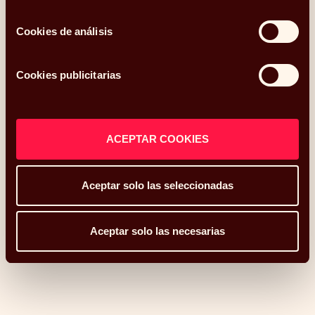
Cookies de análisis
¿Cuánto puedo ahorrar aportando a mi plan de
Cookies publicitarias
pensiones?
29.05.2024
ACEPTAR COOKIES
Aceptar solo las seleccionadas
Aceptar solo las necesarias
El reto de la sucesión en la empresa familiar: la
importancia de tener un plan para la pervivencia