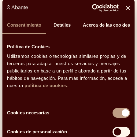
Consentimiento
Detalles
Acerca de las cookies
Política de Cookies
Utilizamos cookies o tecnologías similares propias y de
terceros para adaptar nuestros servicios y mensajes
publicitarios en base a un perfil elaborado a partir de tus
Cómo gestionar mi patrimonio ante un evento de
hábitos de navegación. Para más información, accede a
liquidez
nuestra
política de cookies
.
26.06.2024
Selección
Cookies necesarias
de
consentimiento
Cookies de personalización