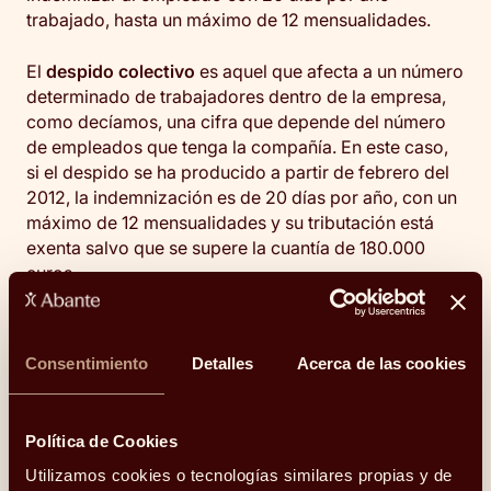
trabajado, hasta un máximo de 12 mensualidades.
El
despido colectivo
es aquel que afecta a un número
determinado de trabajadores dentro de la empresa,
como decíamos, una cifra que depende del número
de empleados que tenga la compañía. En este caso,
si el despido se ha producido a partir de febrero del
2012, la indemnización es de 20 días por año, con un
máximo de 12 mensualidades y su tributación está
exenta salvo que se supere la cuantía de 180.000
euros.
Sin embargo, en la
última reforma laboral
aprobada
durante 2022 se realizaron algunos cambios para los
Consentimiento
Detalles
Acerca de las cookies
despidos de los trabajadores fijos discontinuos. A
partir de la reforma (30/03/2022) y en caso de
despido, tendrán derecho a que su antigüedad pueda
Política de Cookies
calcularse teniendo en cuenta su
vida laboral
en la
empresa y no el tiempo de servicios prestados. De
Utilizamos cookies o tecnologías similares propias y de