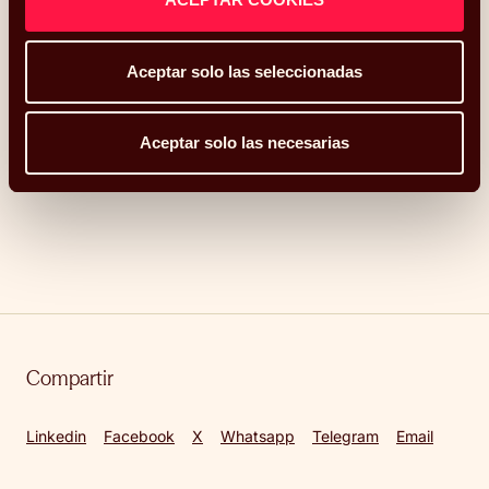
acuerdo no estaba recogido previamente en un
contrato o convenio: si se alcanza dentro del proceso
de conciliación oficial, la indemnización queda libre
Aceptar solo las seleccionadas
de impuestos.
*Este artículo ha sido actualizado en mayo de 2026.
Aceptar solo las necesarias
Compartir
Linkedin
Facebook
X
Whatsapp
Telegram
Email