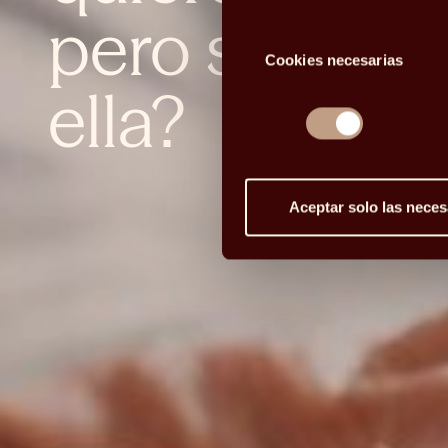
pero seguir 
Selección
Cookies necesarias
de
consentimiento
ella?
Aceptar solo las neces