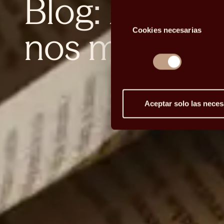
Blog: la curi
Selección
nos mueve
Cookies necesarias
de
consentimiento
Aceptar solo las neces